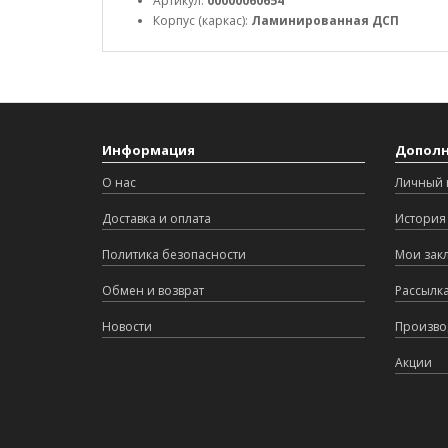
Артикул:
00000060654
Корпус (каркас):
Ламинированная ДСП
Информация
Допол
О нас
Личный 
Доставка и оплата
История 
Политика безопасности
Мои зак
Обмен и возврат
Рассылк
Новости
Произво
Акции