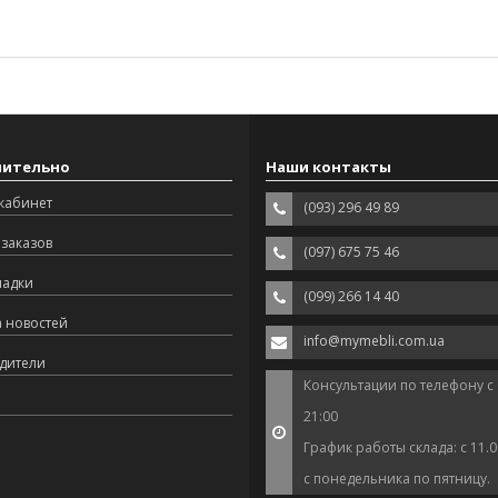
нительно
Наши контакты
кабинет
(093) 296 49 89
заказов
(097) 675 75 46
ладки
(099) 266 14 40
а новостей
info@mymebli.com.ua
дители
Консультации по телефону с 
21:00
График работы склада: с 11.0
с понедельника по пятницу.