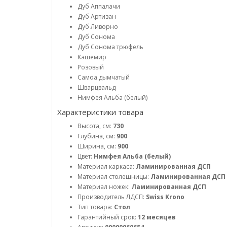
Дуб Аппалачи
Дуб Артизан
Дуб Ливорно
Дуб Сонома
Дуб Сонома трюфель
Кашемир
Розовый
Самоа дымчатый
Шварцвальд
Нимфея Альба (белый)
Характеристики товара
Высота, см:
730
Глубина, см:
900
Ширина, см:
900
Цвет:
Нимфея Альба (белый)
Материал каркаса:
Ламинированная ДСП
Материал столешницы:
Ламинированная ДСП
Материал ножек:
Ламинированная ДСП
Производитель ЛДСП:
Swiss Krono
Тип товара:
Стол
Гарантийный срок:
12 месяцев