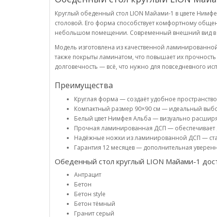
Круглый обеденный стол LION Майами-1 в цвете Нимфе
столовой. Его форма способствует комфортному общен
небольшом помещении. Современный внешний вид в бе
Модель изготовлена из качественной ламинированной 
также покрыты ламинатом, что повышает их прочность и
долговечность — всё, что нужно для повседневного ис
Преимущества
Круглая форма — создаёт удобное пространство
Компактный размер 90×90 см — идеальный выбо
Белый цвет Нимфея Альба — визуально расширяе
Прочная ламинированная ДСП — обеспечивает д
Надёжные ножки из ламинированной ДСП — ста
Гарантия 12 месяцев — дополнительная уверенно
Обеденный стол круглый LION Майами-1 дос
Антрацит
Бетон
Бетон style
Бетон тёмный
Гранит серый