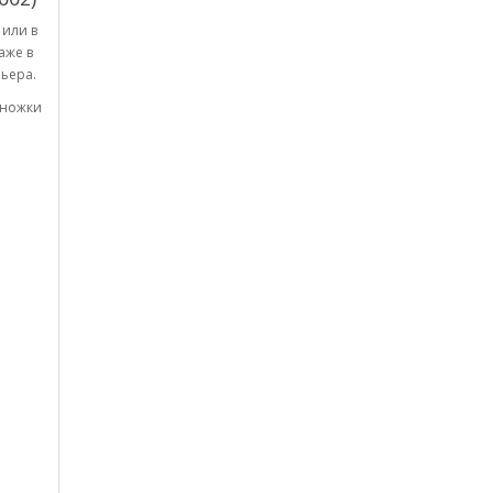
 или в
аже в
ьера.
 ножки