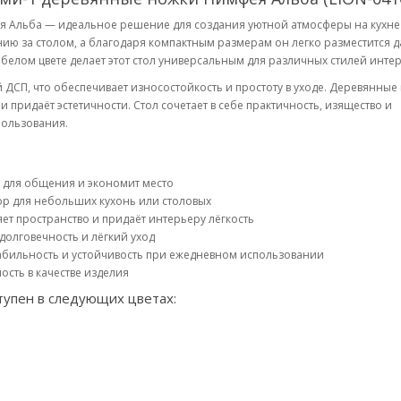
я Альба — идеальное решение для создания уютной атмосферы на кухне
ию за столом, а благодаря компактным размерам он легко разместится д
лом цвете делает этот стол универсальным для различных стилей интер
ДСП, что обеспечивает износостойкость и простоту в уходе. Деревянные
 придаёт эстетичности. Стол сочетает в себе практичность, изящество и
пользования.
 для общения и экономит место
р для небольших кухонь или столовых
т пространство и придаёт интерьеру лёгкость
олговечность и лёгкий уход
бильность и устойчивость при ежедневном использовании
сть в качестве изделия
тупен в следующих цветах: