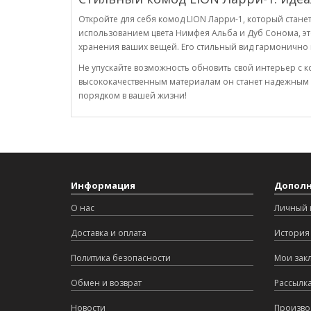
Откройте для себя комод LION Ларри-1, который стан
использованием цвета Нимфея Альба и Дуб Сонома, это
хранения ваших вещей. Его стильный вид гармонично в
Не упускайте возможность обновить свой интерьер с 
высококачественным материалам он станет надежным с
порядком в вашей жизни!
Информация
Допол
О нас
Личный 
Доставка и оплата
История 
Политика безопасности
Мои зак
Обмен и возврат
Рассылк
Новости
Произво