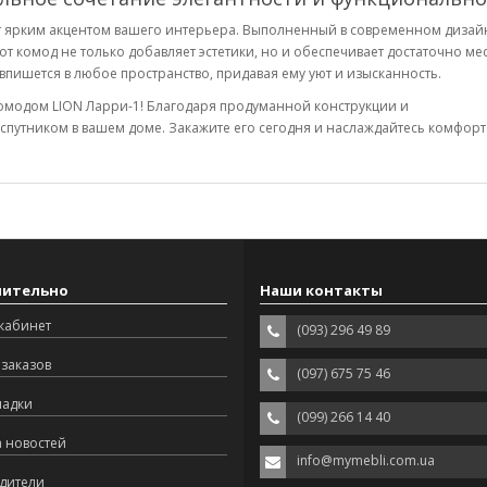
ет ярким акцентом вашего интерьера. Выполненный в современном дизай
т комод не только добавляет эстетики, но и обеспечивает достаточно мес
пишется в любое пространство, придавая ему уют и изысканность.
комодом LION Ларри-1! Благодаря продуманной конструкции и
путником в вашем доме. Закажите его сегодня и наслаждайтесь комфор
нительно
Наши контакты
кабинет
(093) 296 49 89
заказов
(097) 675 75 46
ладки
(099) 266 14 40
а новостей
info@mymebli.com.ua
дители