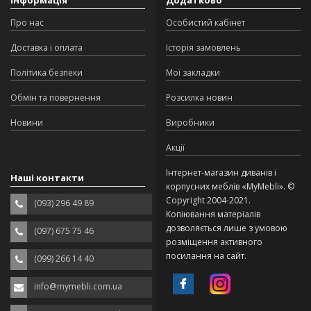
Інформація
Додатково
Про нас
Особистий кабінет
Доставка і оплата
Історія замовлень
Політика безпеки
Мої закладки
Обмін та повернення
Розсилка новин
Новини
Виробники
Акції
Інтернет-магазин диванів і
Наші контакти
корпусних меблів «MyMebli». ©
Copyright 2004-2021.
(093) 296 49 89
Копіювання матеріалів
дозволяється лише з умовою
(097) 675 75 46
розміщення активного
посилання на сайт.
(099) 266 14 40
info@mymebli.com.ua