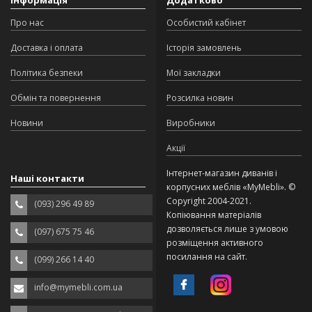
Інформація
Додатково
Про нас
Особистий кабінет
Доставка і оплата
Історія замовлень
Політика безпеки
Мої закладки
Обмін та повернення
Розсилка новин
Новини
Виробники
Акції
Інтернет-магазин диванів і
Наші контакти
корпусних меблів «MyMebli». ©
Copyright 2004-2021.
(093) 296 49 89
Копіювання матеріалів
дозволяється лише з умовою
(097) 675 75 46
розміщення активного
посилання на сайт.
(099) 266 14 40
info@mymebli.com.ua