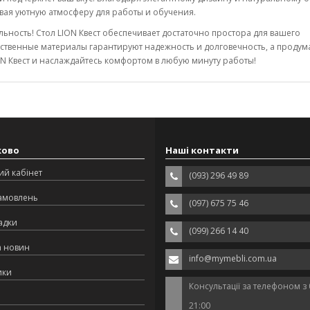
авая уютную атмосферу для работы и обучения.
ьность! Стол LION Квест обеспечивает достаточно простора для вашего
чественные материалы гарантируют надежность и долговечность, а проду
ON Квест и наслаждайтесь комфортом в любую минуту работы!
ково
Наші контакти
ий кабінет
(093) 296 49 89
замовлень
(097) 675 75 46
адки
(099) 266 14 40
а новин
info@mymebli.com.ua
ики
Консультації за телефоном з 
21:00