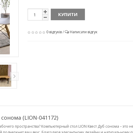
КУПИТИ
0 відгуків
/
Написати відгук
сонома (LION-041172)
очего пространства? Компьютерный стол LION Квест Дуб сонома – это н
й подчеркнет ваш вкус. Благодаря элегантному дизайну и натуральному о