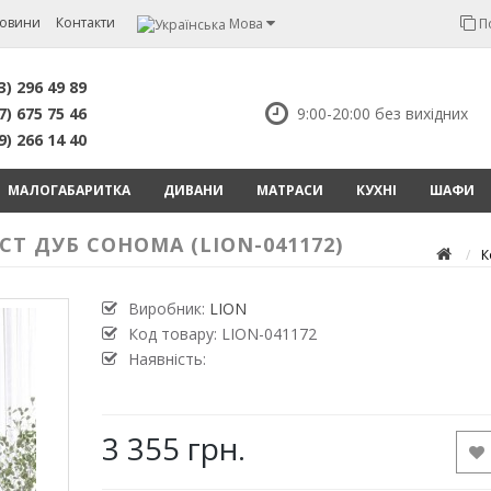
овини
Контакти
Мова
П
3) 296 49 89
7) 675 75 46
9:00-20:00 без вихідних
9) 266 14 40
МАЛОГАБАРИТКА
ДИВАНИ
МАТРАСИ
КУХНІ
ШАФИ
Т ДУБ СОНОМА (LION-041172)
К
Виробник:
LION
Код товару:
LION-041172
Наявність:
3 355 грн.