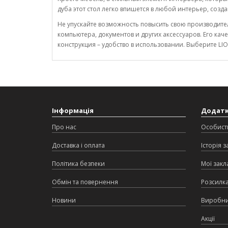
дуба этот стол легко впишется в любой интерьер, созд
Не упускайте возможность повысить свою производител
компьютера, документов и других аксессуаров. Его ка
конструкция – удобство в использовании. Выберите LI
Інформація
Додат
Про нас
Особист
Доставка і оплата
Історія 
Політика безпеки
Мої закл
Обмін та повернення
Розсилк
Новини
Виробн
Акції