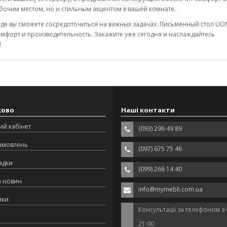
абочим местом, но и стильным акцентом в вашей комнате.
где вы сможете сосредоточиться на важных задачах. Письменный стол LIO
комфорт и производительность. Закажите уже сегодня и наслаждайтесь
!
ково
Наші контакти
ий кабінет
(093) 296 49 89
замовлень
(097) 675 75 46
адки
(099) 266 14 40
а новин
info@mymebli.com.ua
ики
Консультації за телефоном з 
21:00