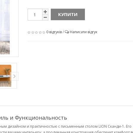
КУПИТИ
0 відгуків
/
Написати відгук
тиль и Функциональность
ным дизайном и практичностью с письменным столом LION Сканди-1. Его
ности вашему интерьеру, а продуманная конструкция обеспечит комфорт в