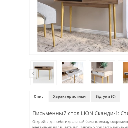
Опис
Характеристики
Відгуки (0)
Письменный стол LION Сканди-1: С
Откройте для себя идеальный баланс между современ
элегантный вид в цвете дуб Ливорно придаст изыскан