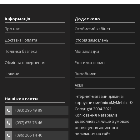
Інформація
Додатково
Про нас
Особистий кабінет
Доставка і оплата
Історія замовлень
Політика безпеки
Мої закладки
Обмін та повернення
Розсилка новин
Новини
Виробники
Акції
Інтернет-магазин диванів і
Наші контакти
корпусних меблів «MyMebli». ©
Copyright 2004-2021.
(093) 296 49 89
Копіювання матеріалів
дозволяється лише з умовою
(097) 675 75 46
розміщення активного
посилання на сайт.
(099) 266 14 40