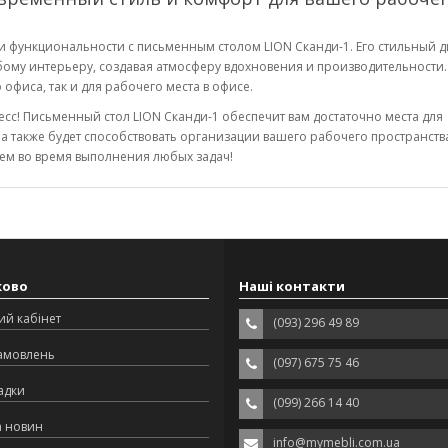
 и функциональности с письменным столом LION Сканди-1. Его стильный 
ому интерьеру, создавая атмосферу вдохновения и производительности.
офиса, так и для рабочего места в офисе.
сс! Письменный стол LION Сканди-1 обеспечит вам достаточно места для
а также будет способствовать организации вашего рабочего пространств
лем во время выполнения любых задач!
ково
Наші контакти
ий кабінет
(093) 296 49 89
замовлень
(097) 675 75 46
адки
(099) 266 14 40
а новин
info@mymebli.com.ua