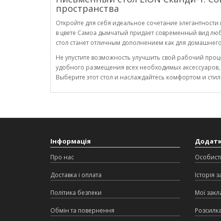
пространства
Откройте для себя идеальное сочетание элегантности
в цвете Самоа дымчатый придает современный вид люб
стол станет отличным дополнением как для домашнего 
Не упустите возможность улучшить свой рабочий проце
удобного размещения всех необходимых аксессуаров, 
Выберите этот стол и наслаждайтесь комфортом и сти
Інформація
Додат
Про нас
Особист
Доставка і оплата
Історія 
Політика безпеки
Мої закл
Обмін та повернення
Розсилк