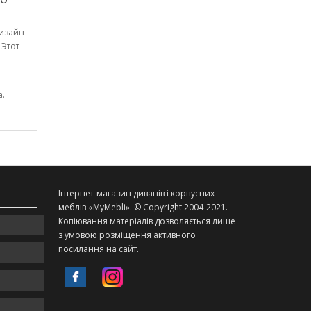
дизайн
 Этот
а.
Інтернет-магазин диванів і корпусних
меблів «MyMebli». © Copyright 2004-2021.
Копіювання матеріалів дозволяється лише
з умовою розміщення активного
посилання на сайт.