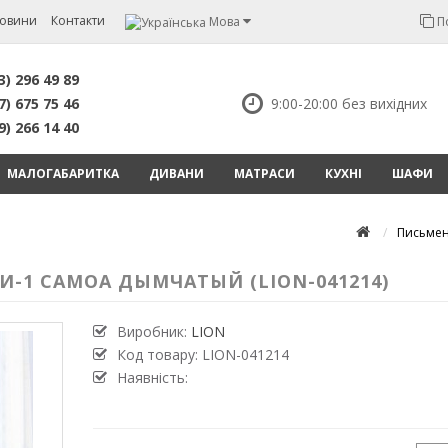
овини
Контакти
Мова
П
3) 296 49 89
7) 675 75 46
9:00-20:00 без вихідних
9) 266 14 40
МАЛОГАБАРИТКА
ДИВАНИ
МАТРАСИ
КУХНІ
ШАФИ
Письмен
-1 САМОА ДЫМЧАТЫЙ (LION-041214)
Виробник:
LION
Код товару:
LION-041214
Наявність: