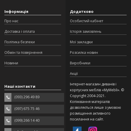
Інформація
Додатково
Про нас
Особистий кабінет
Доставка і оплата
Історія замовлень
Політика безпеки
Мої закладки
Обмін та повернення
Розсилка новин
Новини
Виробники
Акції
Інтернет-магазин диванів і
Наші контакти
корпусних меблів «MyMebli». ©
Copyright 2004-2021.
(093) 296 49 89
Копіювання матеріалів
дозволяється лише з умовою
(097) 675 75 46
розміщення активного
посилання на сайт.
(099) 266 14 40