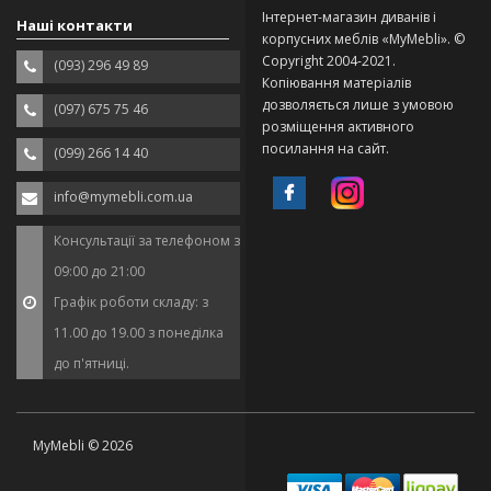
Інтернет-магазин диванів і
Наші контакти
корпусних меблів «MyMebli». ©
Copyright 2004-2021.
(093) 296 49 89
Копіювання матеріалів
дозволяється лише з умовою
(097) 675 75 46
розміщення активного
посилання на сайт.
(099) 266 14 40
info@mymebli.com.ua
Консультації за телефоном з
09:00 до 21:00
Графік роботи складу: з
11.00 до 19.00 з понеділка
до п'ятниці.
MyMebli © 2026