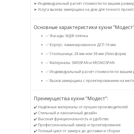
➤ Индивидуальный расчёт стоимости по вашим разме
➤ Услуга вызова замерщика на дом для точного проект
Основные характеристики кухни "Модест"
✅ Фасады: МДФ плёнка
✅ Корпус: ламинированное ДСП 16 мм
✅ Столешница: 28 мм или 38 мм (Люксформ)
✅ Материалы: SWISSPAN и KRONOSPAN
✅ Индивидуальный расчёт стоимости по вашим
✅ Вызов замерщика с проектированием на мест
Преимущества кухни "Модест":
✔️ Надёжные материалы от лучших производителей
✔️ Стильный и лаконичный дизайн
✔️ Высокая функциональность и удобство
✔️ Профессиональный замер и проектирование
✔️ Полный цикл от замера до доставки и сборки