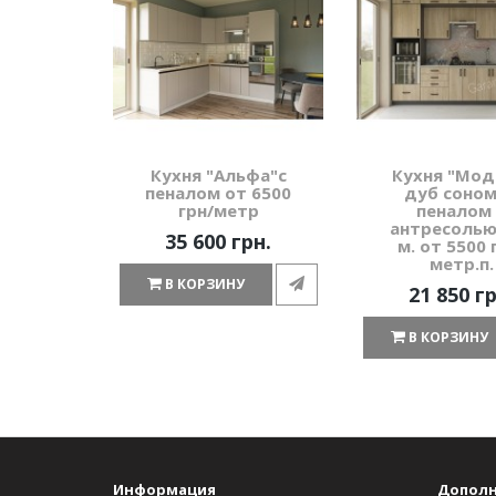
Кухня "Альфа"с
Кухня "Мод
пеналом от 6500
дуб соном
грн/метр
пеналом
антресолью 
35 600 грн.
м. от 5500 
метр.п.
В КОРЗИНУ
21 850 гр
В КОРЗИНУ
Информация
Допол