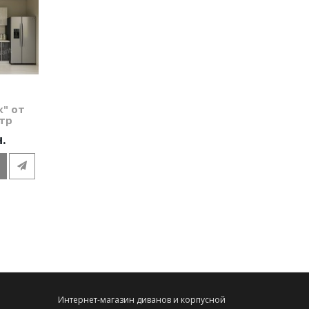
ж" от
етр
н.
Интернет-магазин диванов и корпусной