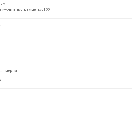
рам
а кухни в программе про100
:
 размерам
е