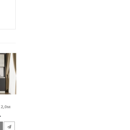
 2,0м
.