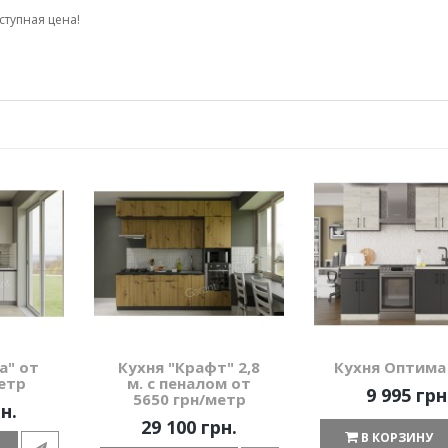
ступная цена!
а" от
Кухня "Крафт" 2,8
Кухня Оптима
етр
м. с пеналом от
9 995 грн
5650 грн/метр
н.
29 100 грн.
В КОРЗИНУ