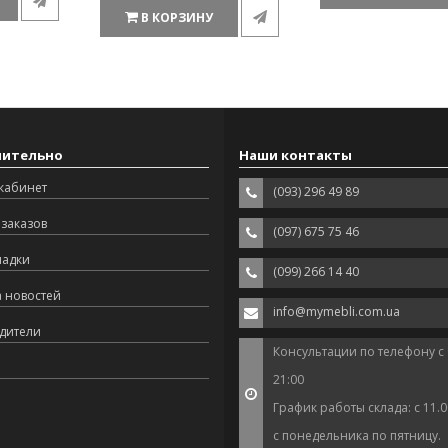
В КОРЗИНУ
нительно
Наши контакты
кабинет
(093) 296 49 89
заказов
(097) 675 75 46
ладки
(099) 266 14 40
а новостей
info@mymebli.com.ua
дители
Консультации по телефону с 
21:00
График работы склада: с 11.0
с понедельника по пятницу.