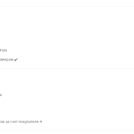
SPAN
змерам ✔️
а
м за счет покупателя ✈