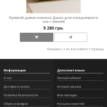
Прямой диван книжка Даша для ежедневного
сна с нишей
9 280 грн.
Показано с 1 по 4 из 4 (всего 1 страниц)
Информация
Дополнительно
О нас
Личный кабинет
Доставка и оплата
История заказов
Политика безопасности
Мои закладки
Обмен и возврат
Рассылка новостей