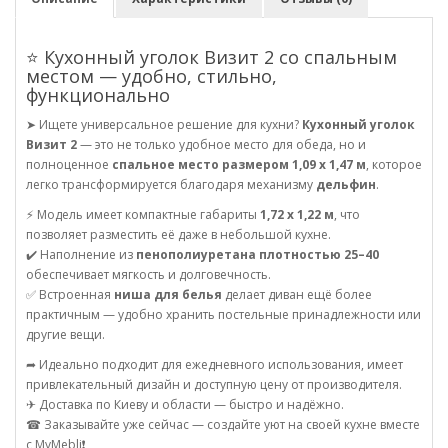
⭐ Кухонный уголок Визит 2 со спальным
местом — удобно, стильно,
функционально
➤ Ищете универсальное решение для кухни?
Кухонный уголок
Визит 2
— это не только удобное место для обеда, но и
полноценное
спальное место размером 1,09 х 1,47 м
, которое
легко трансформируется благодаря механизму
дельфин
.
⚡ Модель имеет компактные габариты
1,72 х 1,22 м
, что
позволяет разместить её даже в небольшой кухне.
✔️ Наполнение из
пенополиуретана плотностью 25–40
обеспечивает мягкость и долговечность.
✅ Встроенная
ниша для белья
делает диван ещё более
практичным — удобно хранить постельные принадлежности или
другие вещи.
➦ Идеально подходит для ежедневного использования, имеет
привлекательный дизайн и доступную цену от производителя.
✈ Доставка по Киеву и области — быстро и надёжно.
☎ Заказывайте уже сейчас — создайте уют на своей кухне вместе
с MyMebli❗