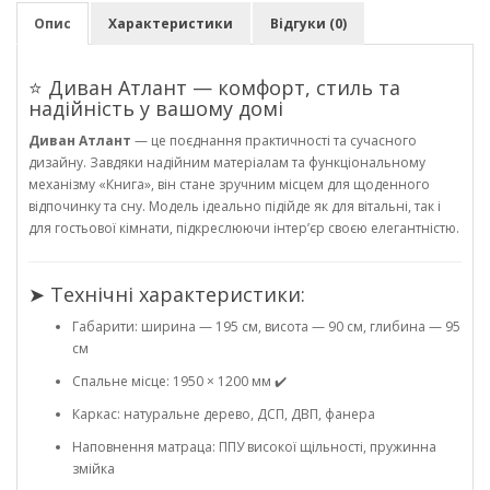
Опис
Характеристики
Відгуки (0)
⭐ Диван Атлант — комфорт, стиль та
надійність у вашому домі
Диван Атлант
— це поєднання практичності та сучасного
дизайну. Завдяки надійним матеріалам та функціональному
механізму «Книга», він стане зручним місцем для щоденного
відпочинку та сну. Модель ідеально підійде як для вітальні, так і
для гостьової кімнати, підкреслюючи інтер’єр своєю елегантністю.
➤ Технічні характеристики:
Габарити: ширина — 195 см, висота — 90 см, глибина — 95
см
Спальне місце: 1950 × 1200 мм ✔️
Каркас: натуральне дерево, ДСП, ДВП, фанера
Наповнення матраца: ППУ високої щільності, пружинна
змійка