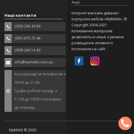
Акції
Інтернет-магазин диванів і
Наші контакти
корпусних меблів «MyMebli». ©
Copyright 2004-2021.
(093) 296 49 89
Копіювання матеріалів
дозволяється лише з умовою
(097) 675 75 46
розміщення активного
посилання на сайт.
(099) 266 14 40
info@mymebli.com.ua
Консультації за телефоном з
09:00 до 21:00
Графік роботи складу: з
11.00 до 19.00 з понеділка
до п'ятниці.
MyMebli © 2026