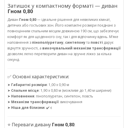
Затишок у компактному форматі — диван
Гном 0,80
Диван
Гном 0,80
— ідеальне рішення для невеликих кімнат,
дитячих або гостьових зон. Його компактні розміри поєднані з
повноцінним спальним місцем довжиною 190 см, що забезпечує
комфорт як для щоденного сну, так і для відпочинку вдень. М’яке
наповнення з
пінополіуретану
,
синтепону
та
повсті
дарує
відчуття зручності, а
викочувальний механізм трансформації
дозволяє легко перетворити диван на зручне ліжко за кілька
секунд.
✅ Основні характеристики:
➤
Габаритні розміри
: 1,00 х 0,90 м
➤
Спальне місце
: 1,90 х 0,80 м (можливе до 1,40 м ширини)
➤
Наповнення
: пінополіуретан, синтепон, повсть
➤
Механізм трансформації
: викочування
➤
Ніша для білизни
: ✔️ є
⭐ Переваги дивану
Гном 0,80
: