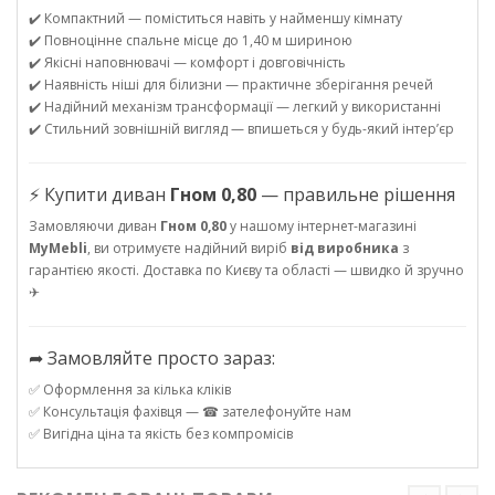
✔️ Компактний — поміститься навіть у найменшу кімнату
✔️ Повноцінне спальне місце до 1,40 м шириною
✔️ Якісні наповнювачі — комфорт і довговічність
✔️ Наявність ніші для білизни — практичне зберігання речей
✔️ Надійний механізм трансформації — легкий у використанні
✔️ Стильний зовнішній вигляд — впишеться у будь-який інтер’єр
⚡ Купити диван
Гном 0,80
— правильне рішення
Замовляючи диван
Гном 0,80
у нашому інтернет-магазині
MyMebli
, ви отримуєте надійний виріб
від виробника
з
гарантією якості. Доставка по Києву та області — швидко й зручно
✈
➦ Замовляйте просто зараз:
✅ Оформлення за кілька кліків
✅ Консультація фахівця — ☎ зателефонуйте нам
✅ Вигідна ціна та якість без компромісів