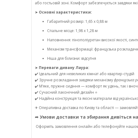
або гостьовій зоні. Комфорт забезпечується завдяки як
➤
Основні характеристики:
Габаритний розмір: 1,65 х 0,88 м
Спальне місце: 1,98 х 1,28 м
Наповнення: пінополіуретан високої якості, синт
Механізм трансформації: французька розкладач
Ніша для білизни: відсутня
➤
Переваги дивану Лаура:
✔️ Ідеальний для невеликих кімнат або квартир-студій
✔️ Зручне розкладання завдяки механізму
французька р
✔️ М’яке, пружне сидіння — комфорт як удень, так і вноч
✔️ Сучасний лаконічний дизайн ⭐
✔️ Надійна конструкція та якісні матеріали від українсь
✈ Оперативна доставка по Києву та області — замовляйт
➦ Умови доставки та збирання дивіться н
Оформіть замовлення онлайн або телефонуйте нашо