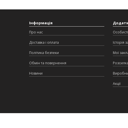
Інформація
Додат
Про нас
Особист
Доставка і оплата
Історія 
Політика безпеки
Мої закл
Обмін та повернення
Розсилк
Новини
Виробн
Акції
MyMebli © 2026