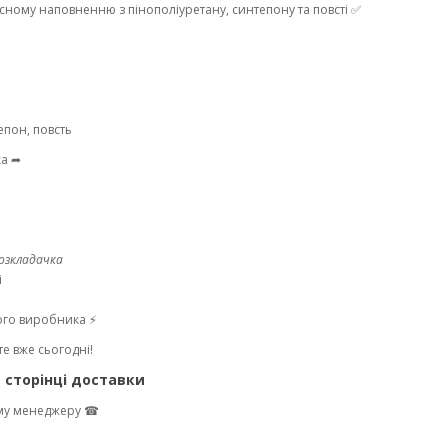
існому наповненню з пінополіуретану, синтепону та повсті ✅
епон, повсть
ка ➦
озкладачка
і
кого виробника ⚡
е вже сьогодні!
а
сторінці доставки
му менеджеру ☎