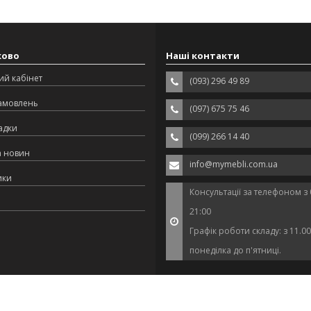
ково
Наші контакти
ий кабінет
(093) 296 49 89
замовлень
(097) 675 75 46
адки
(099) 266 14 40
а новин
info@mymebli.com.ua
ики
Консультації за телефоном з 
21:00
Графік роботи складу: з 11.00
понеділка до п'ятниці.