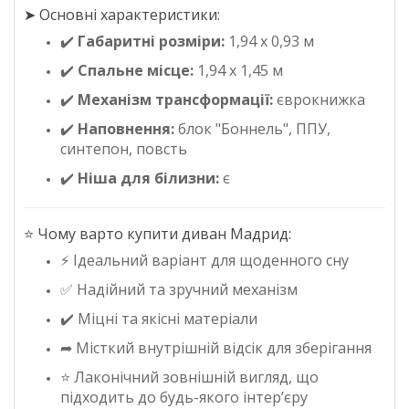
➤ Основні характеристики:
✔️
Габаритні розміри:
1,94 х 0,93 м
✔️
Спальне місце:
1,94 х 1,45 м
✔️
Механізм трансформації:
єврокнижка
✔️
Наповнення:
блок "Боннель", ППУ,
синтепон, повсть
✔️
Ніша для білизни:
є
⭐ Чому варто купити диван Мадрид:
⚡ Ідеальний варіант для щоденного сну
✅ Надійний та зручний механізм
✔️ Міцні та якісні матеріали
➦ Місткий внутрішній відсік для зберігання
⭐ Лаконічний зовнішній вигляд, що
підходить до будь-якого інтер’єру