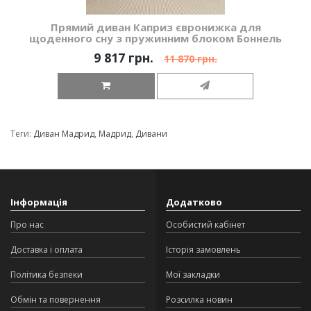
Прямий диван Каприз євронижка для
щоденного сну з пружинним блоком Боннель
9 817 грн.
11 870 грн.
Теги:
Диван Мадрид
,
Мадрид
,
Дивани
Інформація
Додатково
Про нас
Особистий кабінет
Доставка і оплата
Історія замовлень
Політика безпеки
Мої закладки
Обмін та повернення
Розсилка новин