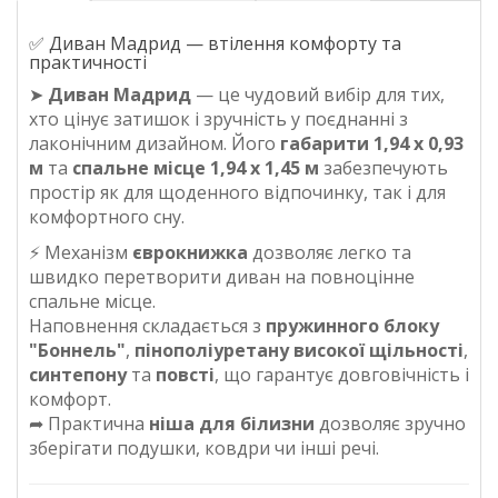
✅ Диван Мадрид — втілення комфорту та
практичності
➤
Диван Мадрид
— це чудовий вибір для тих,
хто цінує затишок і зручність у поєднанні з
лаконічним дизайном. Його
габарити 1,94 х 0,93
м
та
спальне місце 1,94 х 1,45 м
забезпечують
простір як для щоденного відпочинку, так і для
комфортного сну.
⚡ Механізм
єврокнижка
дозволяє легко та
швидко перетворити диван на повноцінне
спальне місце.
Наповнення складається з
пружинного блоку
"Боннель"
,
пінополіуретану високої щільності
,
синтепону
та
повсті
, що гарантує довговічність і
комфорт.
➦ Практична
ніша для білизни
дозволяє зручно
зберігати подушки, ковдри чи інші речі.