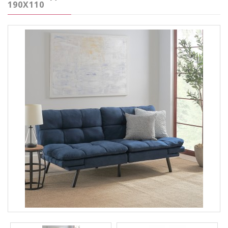
190Х110