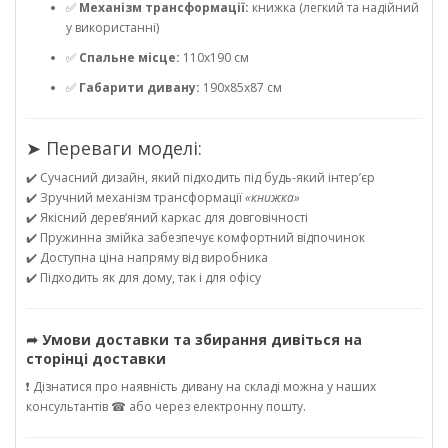
✅
Механізм трансформації:
книжка (легкий та надійний
у використанні)
✅
Спальне місце:
110х190 см
✅
Габарити дивану:
190х85х87 см
➤ Переваги моделі:
✔️ Сучасний дизайн, який підходить під будь-який інтер’єр
✔️ Зручний механізм трансформації
«книжка»
✔️ Якісний дерев’яний каркас для довговічності
✔️ Пружинна змійка забезпечує комфортний відпочинок
✔️ Доступна ціна напряму від виробника
✔️ Підходить як для дому, так і для офісу
➦ Умови доставки та збирання дивіться на
сторінці доставки
❗ Дізнатися про наявність дивану на складі можна у наших
консультантів ☎ або через електронну пошту.