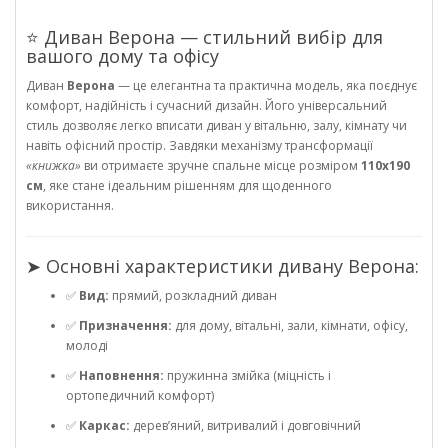
⭐ Диван Верона — стильний вибір для
вашого дому та офісу
Диван
Верона
— це елегантна та практична модель, яка поєднує
комфорт, надійність і сучасний дизайн. Його універсальний
стиль дозволяє легко вписати диван у вітальню, залу, кімнату чи
навіть офісний простір. Завдяки механізму трансформації
«книжка»
ви отримаєте зручне спальне місце розміром
110х190
см
, яке стане ідеальним рішенням для щоденного
використання.
➤ Основні характеристики дивану Верона:
✅
Вид:
прямий, розкладний диван
✅
Призначення:
для дому, вітальні, зали, кімнати, офісу,
молоді
✅
Наповнення:
пружинна змійка (міцність і
ортопедичний комфорт)
✅
Каркас:
дерев’яний, витривалий і довговічний