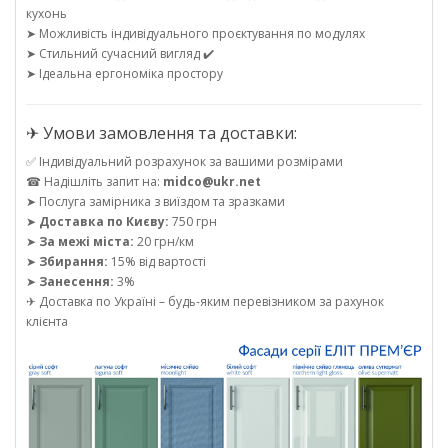
кухонь
➤ Можливість індивідуального проєктування по модулях
➤ Стильний сучасний вигляд ✔️
➤ Ідеальна ергономіка простору
✈ Умови замовлення та доставки:
✅ Індивідуальний розрахунок за вашими розмірами
☎ Надішліть запит на:
midco@ukr.net
➤ Послуга замірника з виїздом та зразками
➤
Доставка по Києву:
750 грн
➤
За межі міста:
20 грн/км
➤
Збирання:
15% від вартості
➤
Занесення:
3%
✈ Доставка по Україні – будь-яким перевізником за рахунок
клієнта