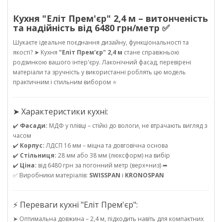
Кухня "Еліт Прем'єр" 2,4 м – витонченість
та надійність від 6480 грн/метр ✅
Шукаєте ідеальне поєднання дизайну, функціональності та
якості? ➤ Кухня
"Еліт Прем'єр" 2,4 м
стане справжньою
родзинкою вашого інтер'єру. Лаконічний фасад, перевірені
матеріали та зручність у використанні роблять цю модель
практичним і стильним вибором ⭐
➤ Характеристики кухні:
✔️
Фасади:
МДФ у плівці – стійкі до вологи, не втрачають вигляд з
часом
✔️
Корпус:
ЛДСП 16 мм – міцна та довговічна основа
✔️
Стільниця:
28 мм або 38 мм (люксформ) на вибір
✔️
Ціна:
від 6480 грн за погонний метр (верх+низ) ➦
✅ Виробники матеріалів:
SWISSPAN
і
KRONOSPAN
⚡ Переваги кухні "Еліт Прем'єр":
➤ Оптимальна довжина – 2,4 м, підходить навіть для компактних