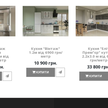
таж
Кухня "Вінтаж"
Кухня "Елі
з
1.2м від 6900 грн/
Прем"єр" ку
и від
метр
2.2х3.0 м від 
етр
грн/метр
10 900 грн.
н.
33 800 гр
КУПИТИ
КУПИТИ