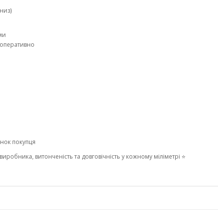
низ)
ми
 оперативно
унок покупця
 виробника, витонченість та довговічність у кожному міліметрі ⭐