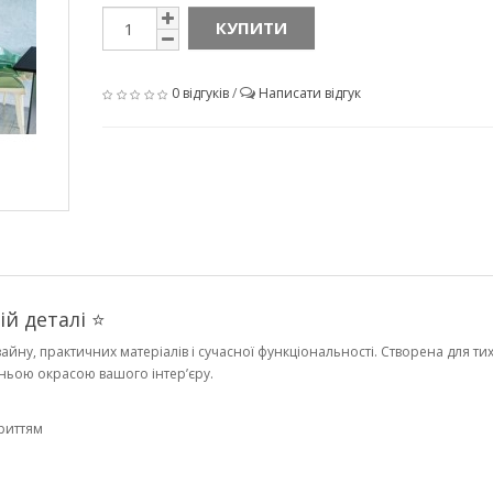
КУПИТИ
0 відгуків
/
Написати відгук
ій деталі ⭐
йну, практичних матеріалів і сучасної функціональності. Створена для тих
вжньою окрасою вашого інтер’єру.
риттям