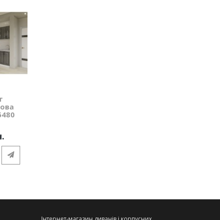
т
това
6480
н.
Інтернет-магазин диванів і корпусних