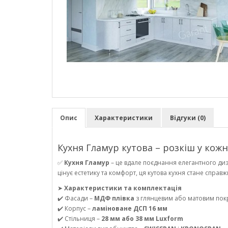
Опис
Характеристики
Відгуки (0)
Кухня Гламур кутова – розкіш у кожн
✅
Кухня Гламур
– це вдале поєднання елегантного диза
цінує естетику та комфорт, ця кутова кухня стане спра
➤
Характеристики та комплектація
✔️ Фасади –
МДФ плівка
з глянцевим або матовим пок
✔️ Корпус –
ламіноване ДСП 16 мм
✔️ Стільниця –
28 мм або 38 мм Luxform