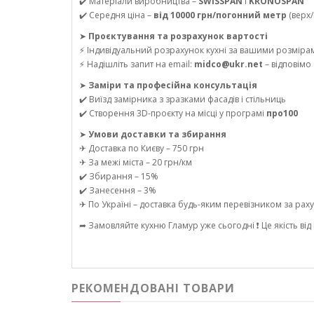
✔️ Матеріали виробництва –
SWISSPAN
і
KRONOSPAN
✔️ Середня ціна –
від 10000 грн/погонний метр
(верх/
➤
Проєктування та розрахунок вартості
⚡ Індивідуальний розрахунок кухні за вашими розміра
⚡ Надішліть запит на email:
midco@ukr.net
– відповімо
➤
Заміри та професійна консультація
✔️ Виїзд замірника з зразками фасадів і стільниць
✔️ Створення 3D-проєкту на місці у програмі
про100
➤
Умови доставки та збирання
✈ Доставка по Києву – 750 грн
✈ За межі міста – 20 грн/км
✔️ Збирання – 15%
✔️ Занесення – 3%
✈ По Україні – доставка будь-яким перевізником за рах
➦ Замовляйте кухню Гламур уже сьогодні ❗ Це якість від
РЕКОМЕНДОВАНІ ТОВАРИ