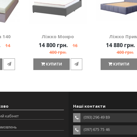
 140
Ліжко Монро
Ліжко При
.
14 800 грн.
14 880 грн.
14
16
400 грн.
400 грн.
КУПИТИ
КУПИТИ
ково
Наші контакти
ий кабінет
(093) 296 49 89
замовлень
(097) 675 75 46