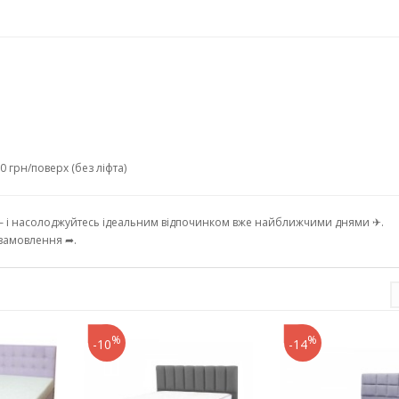
0 грн/поверх (без ліфта)
 і насолоджуйтесь ідеальним відпочинком вже найближчими днями ✈.
замовлення ➦.
%
%
-10
-14