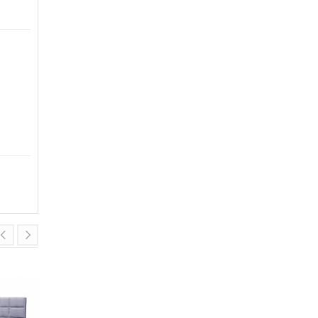
%
%
-16
-13