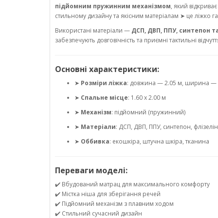
підйомним пружинним механізмом
, який відкриває
стильному дизайну та якісним матеріалам ➤ це ліжко г
Використані матеріали —
ДСП, ДВП, ППУ, синтепон т
забезпечують довговічність та приємні тактильні відчут
Основні характеристики:
➤
Розміри ліжка
: довжина — 2.05 м, ширина — 
➤
Спальне місце
: 1.60 х 2.00 м
➤
Механізм
: підйомний (пружинний)
➤
Матеріали
: ДСП, ДВП, ППУ, синтепон, флізелін
➤
Оббивка
: екошкіра, штучна шкіра, тканина
Переваги моделі:
✔️ Вбудований матрац для максимального комфорту
✔️ Містка ніша для зберігання речей
✔️ Підйомний механізм з плавним ходом
✔️ Стильний сучасний дизайн