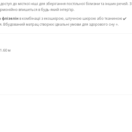
 доступ до місткої ніші для зберігання постільної білизни та інших речей. 
армонійно впишеться в будь-який інтер’єр.
а флізелін
в комбінації з екошкірою, штучною шкірою або тканиною ✔️
тя. Вбудований матрац створює ідеальні умови для здорового сну ⭐.
1.60 м