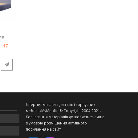
ма
Ліжко Марія 1,6
Ліжко Беата Б 
11 650 грн.
11 700 грн.
17
13
800 грн.
500 грн.
КУПИТИ
КУПИТИ
Інтернет-магазин диванів і корпусних
меблів «MyMebli». © Copyright 2004-2021.
Копіювання матеріалів дозволяється лише
з умовою розміщення активного
посилання на сайт.