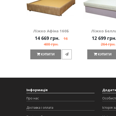
Лiжко Афiна 160Б
Лiжко Белла
14 669 грн.
12 699 грн
16
400 грн.
264 грн.
КУПИТИ
КУПИТИ
Інформація
Додат
Про нас
Особист
Доставка і оплата
Історія 