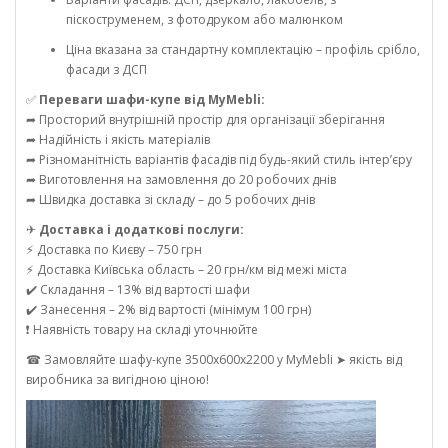
піскоструменем, з фотодруком або малюнком
Ціна вказана за стандартну комплектацію – профіль срібло,
фасади з ДСП
✅
Переваги шафи-купе від MyMebli:
➦ Просторий внутрішній простір для організації зберігання
➦ Надійність і якість матеріалів
➦ Різноманітність варіантів фасадів під будь-який стиль інтер’єру
➦ Виготовлення на замовлення до 20 робочих днів
➦ Швидка доставка зі складу – до 5 робочих днів
✈
Доставка і додаткові послуги:
⚡ Доставка по Києву – 750 грн
⚡ Доставка Київська область – 20 грн/км від межі міста
✔️ Складання – 13% від вартості шафи
✔️ Занесення – 2% від вартості (мінімум 100 грн)
❗ Наявність товару на складі уточнюйте
☎ Замовляйте шафу-купе 3500х600х2200 у MyMebli ➤ якість від
виробника за вигідною ціною!