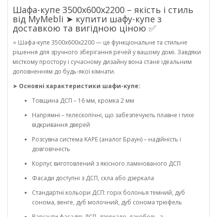
Шафа-купе 3500х600х2200 – якість і стиль
від MyMebli ➤ купити шафу-купе з
доставкою та вигідною ціною ✅
⭐ Шафа-купе 3500х600х2200 — це функціональне та стильне
рішення для зручного зберігання речей у вашому домі. Завдяки
місткому простору і сучасному дизайну вона стане ідеальним
доповненням до будь-якої кімнати.
➤
Основні характеристики шафи-купе:
Товщина ДСП – 16 мм, кромка 2 мм
Напрямні – телескопічні, що забезпечують плавне і тихе
відкривання дверей
Розсувна система KAPE (аналог Браун) – надійність і
довговічність
Корпус виготовлений з якісного ламінованого ДСП
Фасади доступні з ДСП, скла або дзеркала
Стандартні кольори ДСП: горіх болонья темний, дуб
сонома, венге, дуб молочний, дуб сонома трюфель
Варіанти фасадів: ДСП, дзеркало, лакобель, з